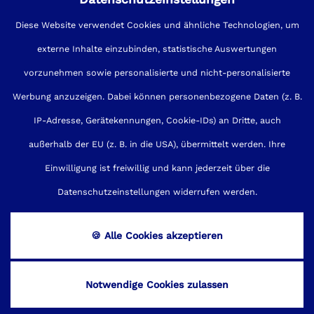
TELEFONISCHE BERATUNG:
+49(0)30-32002-0
Diese Website verwendet Cookies und ähnliche Technologien, um
externe Inhalte einzubinden, statistische Auswertungen
vorzunehmen sowie personalisierte und nicht-personalisierte
Werbung anzuzeigen. Dabei können personenbezogene Daten (z. B.
IP-Adresse, Gerätekennungen, Cookie-IDs) an Dritte, auch
außerhalb der EU (z. B. in die USA), übermittelt werden. Ihre
Einwilligung ist freiwillig und kann jederzeit über die
Impressum
Sitemap
Kontakt
Datenschutzeinstellungen widerrufen werden.
Datenschutz
Cookies
AGB
🍪 Alle Cookies akzeptieren
Barrierefreiheit
Notwendige Cookies zulassen
made by