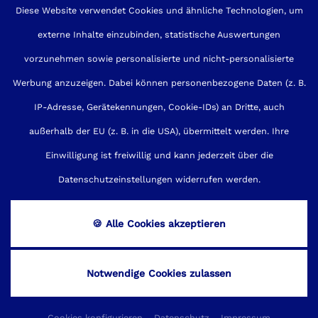
Diese Website verwendet Cookies und ähnliche Technologien, um
externe Inhalte einzubinden, statistische Auswertungen
Impressum
Sitemap
Kontakt
vorzunehmen sowie personalisierte und nicht-personalisierte
Werbung anzuzeigen. Dabei können personenbezogene Daten (z. B.
Datenschutz
Cookies
AGB
IP-Adresse, Gerätekennungen, Cookie-IDs) an Dritte, auch
Barrierefreiheit
außerhalb der EU (z. B. in die USA), übermittelt werden. Ihre
Einwilligung ist freiwillig und kann jederzeit über die
made by
Datenschutzeinstellungen widerrufen werden.
🍪 Alle Cookies akzeptieren
Datenschutz
Notwendige Cookies zulassen
Dieser Inhalt ist nur sichtbar wenn Sie Cookies von "CookieYes
Limited" akzeptieren.
Cookies konfigurieren
Datenschutz
Impressum